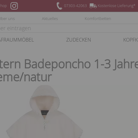
hop
07303-42063
Kostenlose Lieferung*
Über uns
Aktuelles
Komfortbetten
AFRAUMMÖBEL
ZUDECKEN
KOPFK
ern Badeponcho 1-3 Jahre
eme/natur