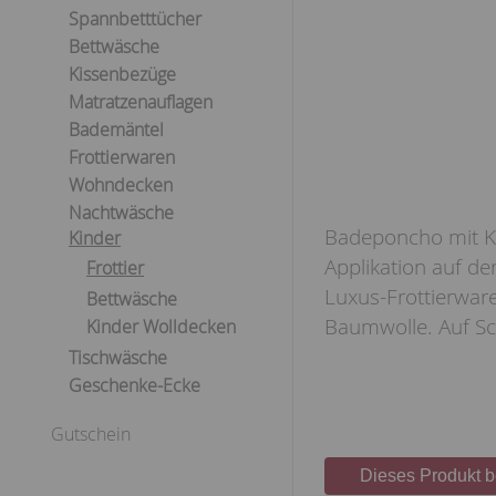
Spannbetttücher
Bettwäsche
Kissenbezüge
Matratzenauflagen
Bademäntel
Frottierwaren
Wohndecken
Nachtwäsche
Badeponcho mit K
Kinder
Applikation auf de
Frottier
Luxus-Frottierware
Bettwäsche
Baumwolle. Auf S
Kinder Wolldecken
Tischwäsche
Geschenke-Ecke
Gutschein
Dieses Produkt 