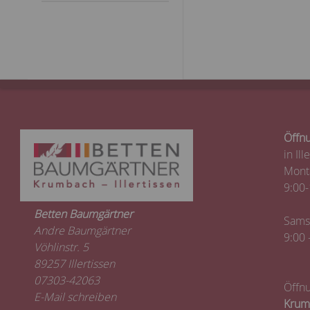
Öffnu
in Ill
Monta
9:00-
Betten Baumgärtner
Sams
Andre Baumgärtner
9:00 
Vöhlinstr. 5
89257 Illertissen
07303-42063
Öffnu
E-Mail schreiben
Krum