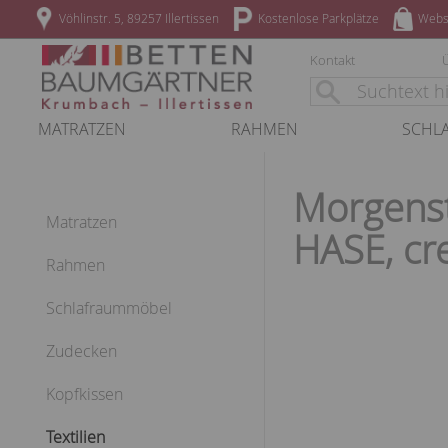
Vöhlinstr. 5, 89257 Illertissen
Kostenlose Parkplätze
Webs
Kontakt
MATRATZEN
RAHMEN
SCHL
Morgenst
Matratzen
HASE, cr
Rahmen
Schlafraummöbel
Zudecken
Kopfkissen
Textilien