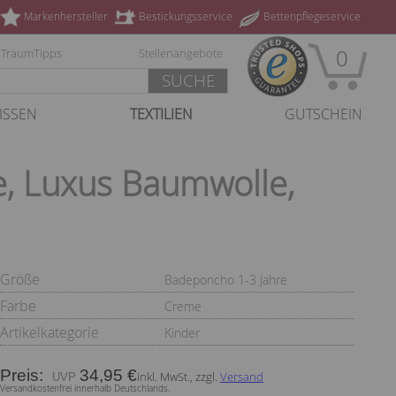
Markenhersteller
Bestickungsservice
Bettenpflegeservice
0
TraumTipps
Stellenangebote
SUCHE
ISSEN
TEXTILIEN
GUTSCHEIN
, Luxus Baumwolle,
Größe
Badeponcho 1-3 Jahre
Farbe
Creme
Artikelkategorie
Kinder
Preis:
34,95 €
inkl. MwSt., zzgl.
Versand
Versandkostenfrei innerhalb Deutschlands.