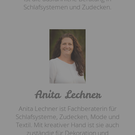
Schlafsystemen und Zudecken.
Anita Lechner
Anita Lechner ist Fachberaterin für
Schlafsysteme, Zudecken, Mode und
Textil. Mit kreativer Hand ist sie auch
zuständig für Dekoration und