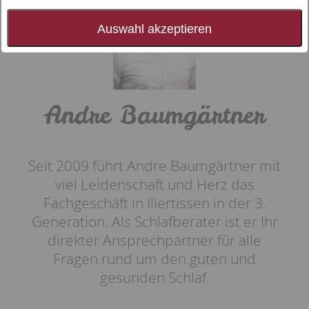
Auswahl akzeptieren
Andre Baumgärtner
Seit 2009 führt Andre Baumgärtner mit
viel Leidenschaft und Herz das
Fachgeschäft in Illertissen in der 3.
Generation. Als Schlafberater ist er Ihr
direkter Ansprechpartner für alle
Fragen rund um den guten und
gesunden Schlaf.