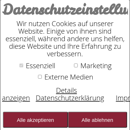
Datenschutzeinstell
0
Wir nutzen Cookies auf unserer
Website. Einige von ihnen sind
Bettenfachgeschäft in
essenziell, während andere uns helfen,
diese Website und Ihre Erfahrung zu
verbessern.
Illertissen für
Essenziell
Marketing
gesunden und
Externe Medien
erholsamen Schlaf
Details
anzeigen
Datenschutzerklärung
Imp
Betten Baumgärtner in
Illertissen
ist Ihr
Alle akzeptieren
Alle ablehnen