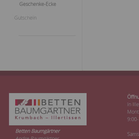
Geschenke-Ecke
Gutschein
Öffnu
in Ill
Monta
9:00-
Betten Baumgärtner
Sams
Andre Baumgärtner