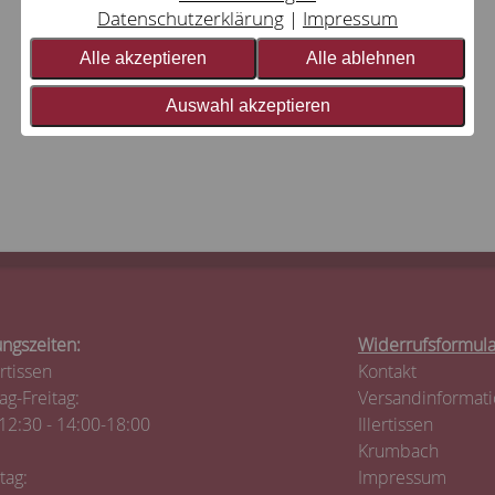
Datenschutzerklärung
Impressum
Alle akzeptieren
Alle ablehnen
Auswahl akzeptieren
ngszeiten:
Widerrufsformula
ertissen
Kontakt
g-Freitag:
Versandinformat
12:30 - 14:00-18:00
Illertissen
Krumbach
tag:
Impressum