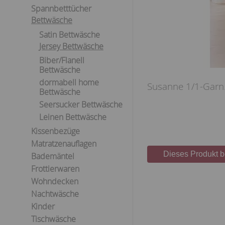
Spannbetttücher
Bettwäsche
Satin Bettwäsche
Jersey Bettwäsche
Biber/Flanell
Bettwäsche
dormabell home
Susanne 1/1-Garn. 
Bettwäsche
Seersucker Bettwäsche
Leinen Bettwäsche
Kissenbezüge
Matratzenauflagen
Dieses Produkt 
Bademäntel
Frottierwaren
Wohndecken
Nachtwäsche
Kinder
Tischwäsche