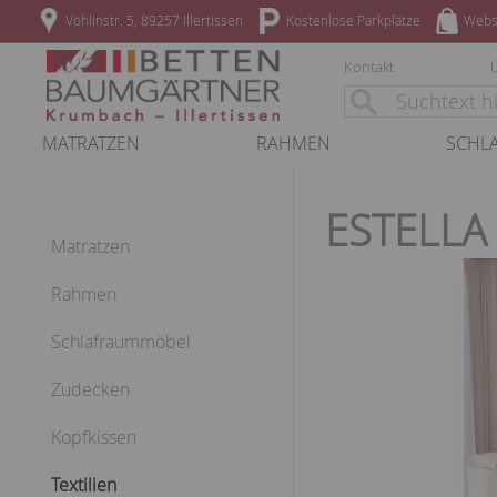
Vöhlinstr. 5, 89257 Illertissen
Kostenlose Parkplätze
Webs
Kontakt
MATRATZEN
RAHMEN
SCHL
ESTELLA
Matratzen
Rahmen
Schlafraummöbel
Zudecken
Kopfkissen
Textilien