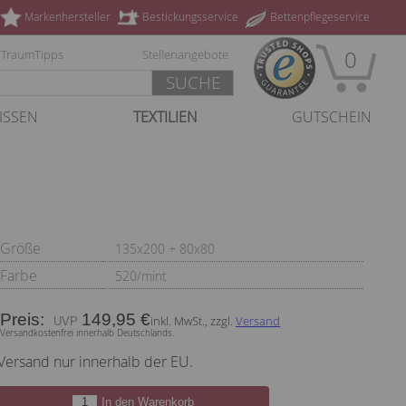
Markenhersteller
Bestickungsservice
Bettenpflegeservice
0
TraumTipps
Stellenangebote
SUCHE
ISSEN
TEXTILIEN
GUTSCHEIN
Größe
135x200 + 80x80
Farbe
520/mint
Preis:
149,95 €
inkl. MwSt., zzgl.
Versand
Versandkostenfrei innerhalb Deutschlands.
Versand nur innerhalb der EU.
In den Warenkorb