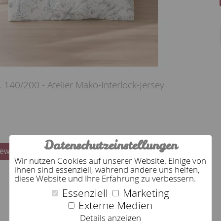
140/200 - Atelier Mako-Interlock-Jersey
Datenschutzeinstellungen
bewerten
Wir nutzen Cookies auf unserer Website. Einige von
ihnen sind essenziell, während andere uns helfen,
diese Website und Ihre Erfahrung zu verbessern.
Essenziell
Marketing
Externe Medien
Details anzeigen