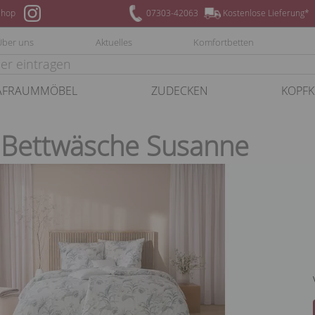
hop
07303-42063
Kostenlose Lieferung*
Über uns
Aktuelles
Komfortbetten
AFRAUMMÖBEL
ZUDECKEN
KOPFK
 Bettwäsche Susanne