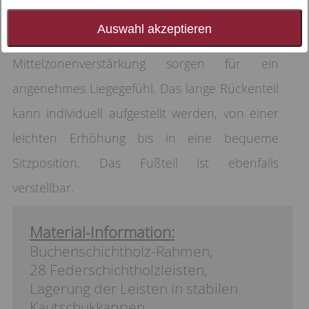
durch sein Preis-Leistungs-Verhältnis und
Auswahl akzeptieren
Komfort. Die Schulterkomfortzone und die
Mittelzonenverstärkung sorgen für ein
angenehmes Liegegefühl. Das lange Rückenteil
kann individuell aufgestellt werden, von einer
leichten Erhöhung bis in eine bequeme
Sitzposition. Das Fußteil ist ebenfalls
verstellbar.
Material-Information:
Buchenschichtholz-Rahmen,
28 Federschichtholzleisten,
Lagerung der Leisten in stabilen
Kautschukkappen.