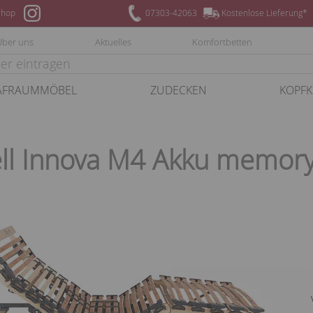
hop
07303-42063
Kostenlose Lieferung*
Über uns
Aktuelles
Komfortbetten
AFRAUMMÖBEL
ZUDECKEN
KOPFK
ll Innova M4 Akku memor