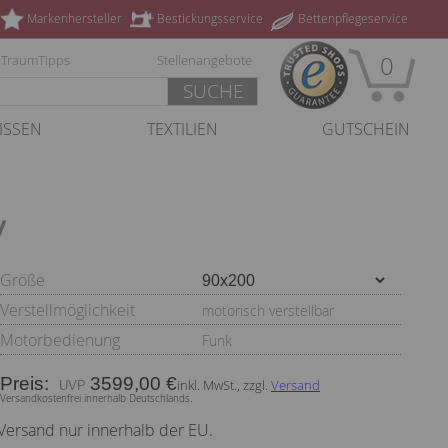
Markenhersteller
Bestickungsservice
Bettenpflegeservice
0
TraumTipps
Stellenangebote
SUCHE
ISSEN
TEXTILIEN
GUTSCHEIN
y
Größe
Verstellmöglichkeit
motorisch verstellbar
Motorbedienung
Funk
Preis:
3599,00 €
inkl. MwSt., zzgl.
Versand
Versandkostenfrei innerhalb Deutschlands.
Versand nur innerhalb der EU.