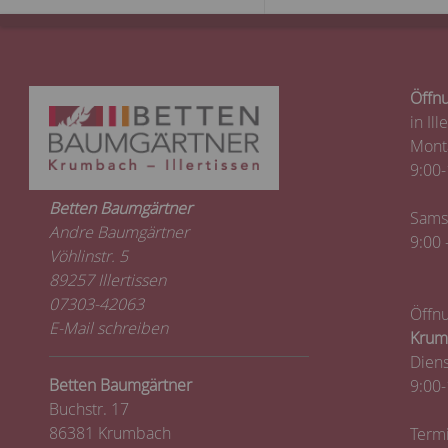
Öffnu
in Ill
Monta
9:00-
Betten Baumgärtner
Sams
Andre Baumgärtner
9:00 
Vöhlinstr. 5
89257 Illertissen
07303-42063
Öffnu
E-Mail schreiben
Krum
Diens
Betten Baumgärtner
9:00-
Buchstr. 17
86381 Krumbach
Termi