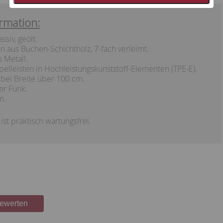
rmation:
iv, geölt.
n aus Buchen-Schichtholz, 7-fach verleimt.
 Metall.
elleisten in Hochleistungskunststoff-Elementen (TPE-E).
bei Breite über 100 cm.
er Funk.
m.
st praktisch wartungsfrei.
bewerten