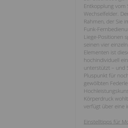
Entkopplung vom S
Wechselfelder. De
Rahmen, der Sie i
Funk-Fernbedienung
Liege-Positionen 
seinen vier einzel
Elementen ist die
hochindividuell ei
unterstützt – und 
Pluspunkt für noc
gewölbten Federle
Hochleistungskuns
Körperdruck wohl
verfügt über eine 
Einstelltipps für 