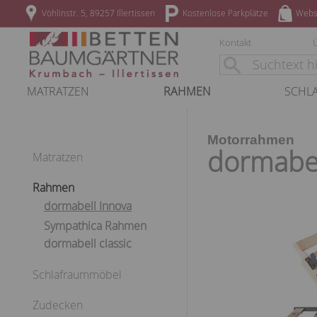
Vöhlinstr. 5, 89257 Illertissen
Kostenlose Parkplätze
Webs
Kontakt
MATRATZEN
RAHMEN
SCHL
Motorrahmen
dormabe
Matratzen
Rahmen
dormabell Innova
Sympathica Rahmen
dormabell classic
Schlafraummöbel
Zudecken