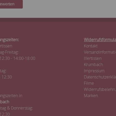
bewerten
ngszeiten:
Widerrufsformula
ertissen
Kontakt
g-Freitag:
Versandinformat
12:30 - 14:00-18:00
Illertissen
Krumbach
tag:
Impressum
- 12:30
Datenschutzerklä
Filme
Widerrufsbelehr
ngszeiten in
Marken
bach
tag & Donnerstag:
12:30