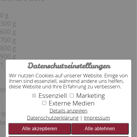
0 g
 300 g
 600 g
 700 g
 800 g
 900 g
1.150 g
Datenschutzeinstellungen
Wir nutzen Cookies auf unserer Website. Einige von
ihnen sind essenziell, während andere uns helfen,
diese Website und Ihre Erfahrung zu verbessern.
lle, kbA, GOTS
Essenziell
Marketing
Externe Medien
Details anzeigen
 95 °C.
Datenschutzerklärung
Impressum
en alle drei bis fünf Jahre (oder je nach
Alle akzeptieren
Alle ablehnen