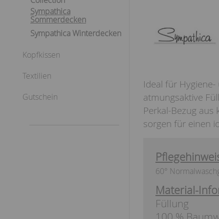
Collection
Sympathica
Sommerdecken
Sympathica Winterdecken
Kopfkissen
Textilien
Ideal für Hygiene
atmungsaktive Fül
Gutschein
Perkal-Bezug aus k
sorgen für einen i
Pflegehinwei
60° Normalwasch
Material-Info
Füllung
100 % Baumwo