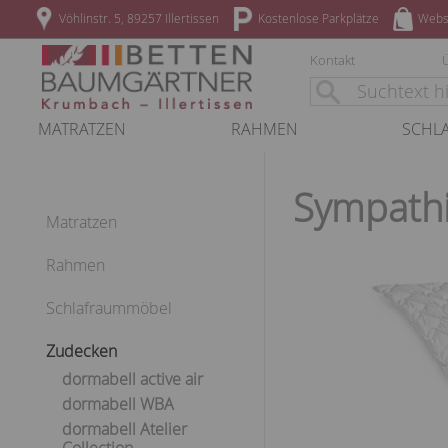
Vöhlinstr. 5, 89257 Illertissen
Kostenlose Parkplätze
Webs
Kontakt
MATRATZEN
RAHMEN
SCHL
Sympathi
Matratzen
Rahmen
Schlafraummöbel
Zudecken
dormabell active air
dormabell WBA
dormabell Atelier