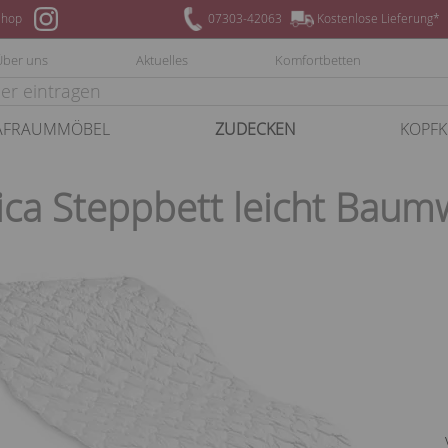
hop
07303-42063
Kostenlose Lieferung*
Über uns
Aktuelles
Komfortbetten
AFRAUMMÖBEL
ZUDECKEN
KOPFK
ca Steppbett leicht Baum