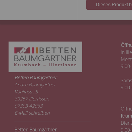
Dieses Produkt 
Öffnu
in Ill
Monta
9:00-
Betten Baumgärtner
Sams
Andre Baumgärtner
9:00 
Vöhlinstr. 5
89257 Illertissen
07303-42063
Öffnu
E-Mail schreiben
Krum
Diens
Betten Baumgärtner
9:00-