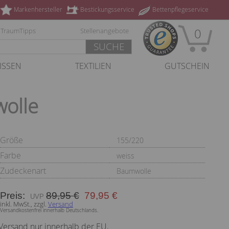
Markenhersteller
Bestickungsservice
Bettenpflegeservice
0
TraumTipps
Stellenangebote
SUCHE
ISSEN
TEXTILIEN
GUTSCHEIN
wolle
Größe
155/220
Farbe
weiss
Zudeckenart
Baumwolle
Preis:
89,95 €
79,95 €
inkl. MwSt., zzgl.
Versand
Versandkostenfrei innerhalb Deutschlands.
Versand nur innerhalb der EU.