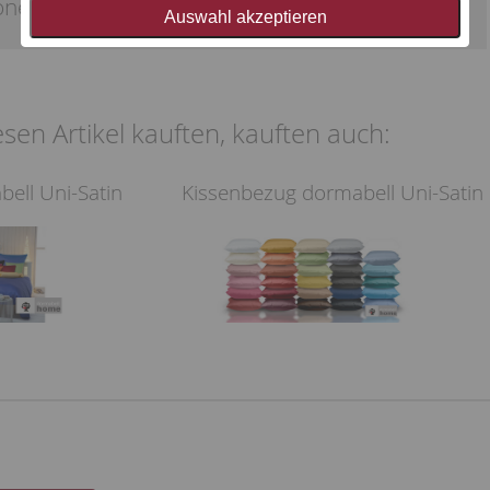
ionelle Pflege bekommen.
Auswahl akzeptieren
sen Artikel kauften, kauften auch:
ell Uni-Satin
Kissenbezug dormabell Uni-Satin