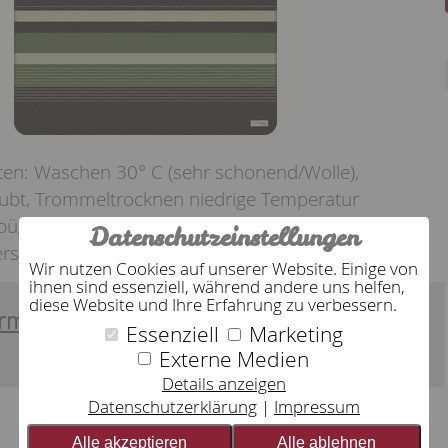
ften: Waschen 30° C (sehr schonend/Wolle),
laubt, Trommeltrocknen niedrige Temperatur
bügeln, Schonend reinigen mit Perchlorethylen -
Datenschutzeinstellungen
erstich - Siegel: Ökotex
Wir nutzen Cookies auf unserer Website. Einige von
ihnen sind essenziell, während andere uns helfen,
diese Website und Ihre Erfahrung zu verbessern.
rmation:
58 % Baumwolle, 35 % Polyacryl, 7
Essenziell
Marketing
Externe Medien
Details anzeigen
Datenschutzerklärung
Impressum
Alle akzeptieren
Alle ablehnen