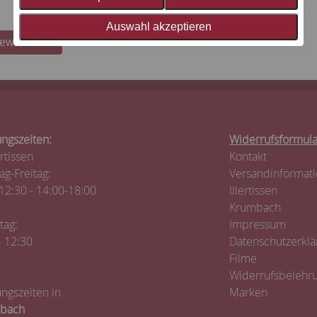
Auswahl akzeptieren
bewerten
ngszeiten:
Widerrufsformula
ertissen
Kontakt
g-Freitag:
Versandinformat
12:30 - 14:00-18:00
Illertissen
Krumbach
tag:
Impressum
- 12:30
Datenschutzerklä
Filme
Widerrufsbelehr
ngszeiten in
Marken
bach