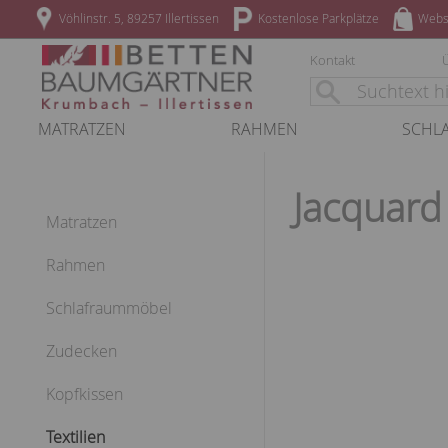
Vöhlinstr. 5, 89257 Illertissen
Kostenlose Parkplätze
Webs
Kontakt
MATRATZEN
RAHMEN
SCHL
Jacquard
Matratzen
Rahmen
Schlafraummöbel
Zudecken
Kopfkissen
Textilien