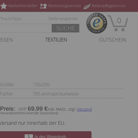
Markenhersteller
Bestickungsservice
Bettenpflegeservice
0
TraumTipps
Stellenangebote
SUCHE
ISSEN
TEXTILIEN
GUTSCHEIN
Größe
150x200
Farbe
780-anthrazit/dunkeloliv
Preis:
69,99 €
inkl. MwSt., zzgl.
Versand
Versandkostenfrei innerhalb Deutschlands.
Versand nur innerhalb der EU.
In den Warenkorb