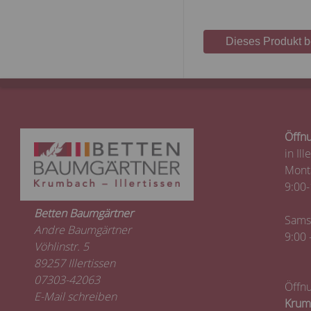
Dieses Produkt 
Öffnu
in Ill
Monta
9:00-
Betten Baumgärtner
Sams
Andre Baumgärtner
9:00 
Vöhlinstr. 5
89257 Illertissen
07303-42063
Öffnu
E-Mail schreiben
Krum