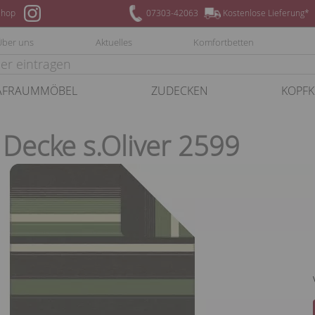
hop
07303-42063
Kostenlose Lieferung*
Über uns
Aktuelles
Komfortbetten
AFRAUMMÖBEL
ZUDECKEN
KOPFK
 Decke s.Oliver 2599