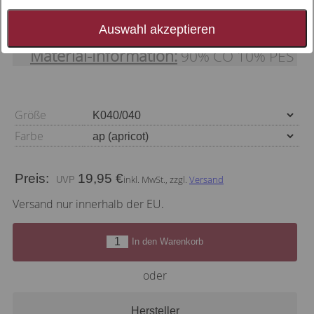
Herringbone , schmal gesäumt (meliert)
Auswahl akzeptieren
Material-Information:
90% CO 10% PES
Größe
Farbe
Preis:
19,95 €
inkl. MwSt., zzgl.
Versand
Versand nur innerhalb der EU.
In den Warenkorb
oder
Hersteller