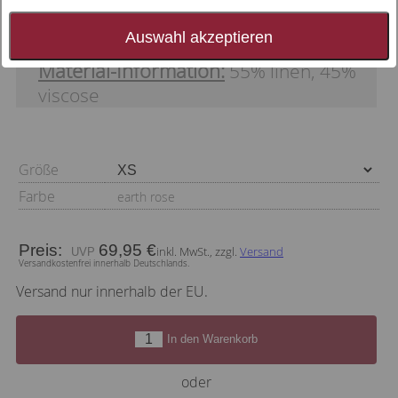
Essenza Nela Uni Lange Hose
Auswahl akzeptieren
Material-Information:
55% linen, 45%
viscose
Größe
Farbe
earth rose
Preis:
69,95 €
inkl. MwSt., zzgl.
Versand
Versandkostenfrei innerhalb Deutschlands.
Versand nur innerhalb der EU.
In den Warenkorb
oder