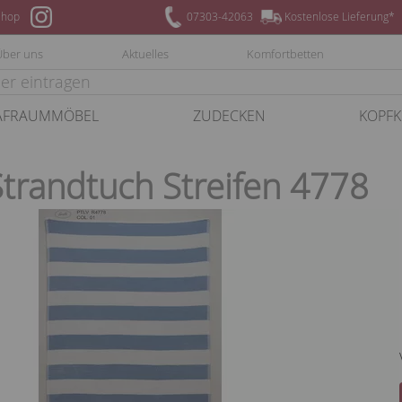
hop
07303-42063
Kostenlose Lieferung*
Über uns
Aktuelles
Komfortbetten
AFRAUMMÖBEL
ZUDECKEN
KOPFK
Strandtuch Streifen 4778