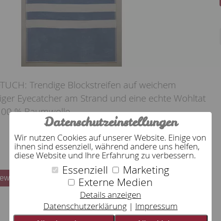
CH: Trendige Blockstreifen auf weichem
lliger Eyecatcher am Strand und eine echte Wohltat
 100 % Baumwolle.
Datenschutzeinstellungen
Wir nutzen Cookies auf unserer Website. Einige von
ihnen sind essenziell, während andere uns helfen,
diese Website und Ihre Erfahrung zu verbessern.
Essenziell
Marketing
bewerten
Externe Medien
Details anzeigen
Datenschutzerklärung
Impressum