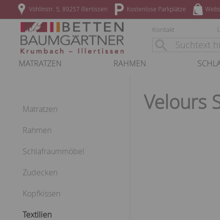
Vöhlinstr. 5, 89257 Illertissen
Kostenlose Parkplätze
Webs
Kontakt
MATRATZEN
RAHMEN
SCHL
Velours 
Matratzen
Rahmen
Schlafraummöbel
Zudecken
Kopfkissen
Textilien