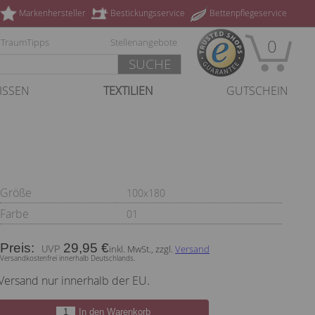
Markenhersteller
Bestickungsservice
Bettenpflegeservice
0
TraumTipps
Stellenangebote
SUCHE
ISSEN
TEXTILIEN
GUTSCHEIN
Größe
100x180
Farbe
01
Preis:
29,95 €
inkl. MwSt., zzgl.
Versand
Versandkostenfrei innerhalb Deutschlands.
Versand nur innerhalb der EU.
In den Warenkorb