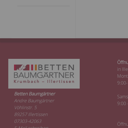
Öffnu
in Ill
Monta
9:00-
Betten Baumgärtner
Sams
Andre Baumgärtner
9:00 
Vöhlinstr. 5
89257 Illertissen
07303-42063
Öffnu