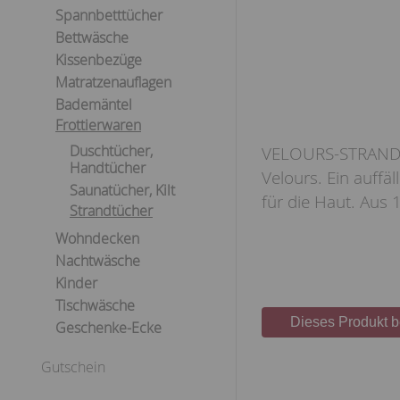
Spannbetttücher
Bettwäsche
Kissenbezüge
Matratzenauflagen
Bademäntel
Frottierwaren
Duschtücher,
VELOURS-STRANDTU
Handtücher
Velours. Ein auffä
Saunatücher, Kilt
für die Haut. Aus
Strandtücher
Wohndecken
Nachtwäsche
Kinder
Tischwäsche
Dieses Produkt 
Geschenke-Ecke
Gutschein