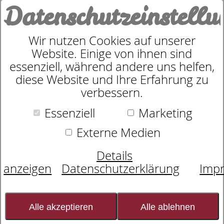
Datenschutzeinstell
0
Wir nutzen Cookies auf unserer
Website. Einige von ihnen sind
Bettwäsche Flanell allover BW
essenziell, während andere uns helfen,
diese Website und Ihre Erfahrung zu
mit RV Pinguin 1200 Fun
verbessern.
Essenziell
Marketing
Externe Medien
Details
anzeigen
Datenschutzerklärung
Imp
Bild wird
geladen...
Alle akzeptieren
Alle ablehnen