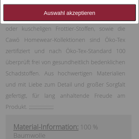
und hohem Qualitätsanspruch gefertigt. Alle
Auswahl akzeptieren
Modelle, aus federleichten Velours-Qualitäten
oder kuscheligen Frottier-Stoffen, sowie die
Cawö Homewear-Kollektionen sind Öko-Tex
zertifiziert und nach Öko-Tex-Standard 100
überprüft frei von gesundheitlich bedenklichen
Schadstoffen. Aus hochwertigen Materialien
und mit Liebe zum Detail und großer Sorgfalt
gefertigt, für lang anhaltende Freude am
Produkt. ;;;;;;;;;;;;;;;;;;;;
Material-Information:
100 %
Baumwolle