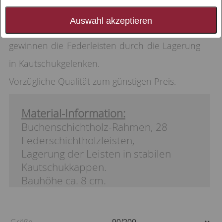
Liegekomfort, in den Hauptliegezonen
Auswahl akzeptieren
individuell einstellbar. Zusätzlichen Federweg
gewinnen die Federleisten durch die Lagerung
in Kautschukgelenken.
Vorzügliche Qualität zum günstigen Preis.
Material-Information:
Buchenschichtholz-Rahmen, 28
Federschichtholzleisten,
Lagerung der Leisten in stabilen
Kautschukkappen.
Bauhöhe ca. 8 cm.
Größe