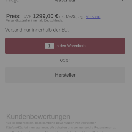
Preis:
1299,00 €
inkl. MwSt., zzgl.
Versand
Versandkostenfrei innerhalb Deutschlands.
Versand nur innerhalb der EU.
In den Warenkorb
oder
Hersteller
Kundenbewertungen
*Es ist sichergestellt, dass sämtliche Bewertungen von verifizierten
Käufern/Käuferinnen stammen. Wir behalten uns vor, nur solche Rezensionen zu