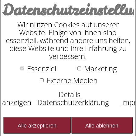
Datenschutzeinstell
0
Wir nutzen Cookies auf unserer
Website. Einige von ihnen sind
essenziell, während andere uns helfen,
Schaummatratze
dormabell Innova Air S 18
diese Website und Ihre Erfahrung zu
verbessern.
5,0 von 1
Kundenbewertungen
Essenziell
Marketing
Externe Medien
Details
anzeigen
Datenschutzerklärung
Imp
Alle akzeptieren
Alle ablehnen