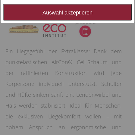
Auswahl akzeptieren
Ein Liegegefühl der Extraklasse: Dank dem
punktelastischen AirCon® Cell-Schaum und
der raffinierten Konstruktion wird jede
Körperzone individuell unterstützt. Schulter
und Hüfte sinken sanft ein, Lendenwirbel und
Hals werden stabilisiert. Ideal für Menschen,
die exklusiven Liegekomfort wollen – mit
hohem Anspruch an ergonomische und