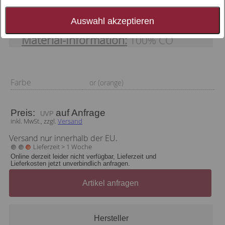
Druckdessin, schmal gesäumt (sommerlich)
Auswahl akzeptieren
Material-Information:
100% CO
Farbe
or (orange)
Preis:
auf Anfrage
inkl. MwSt., zzgl.
Versand
Versand nur innerhalb der EU.
Lieferzeit > 1 Woche
Online derzeit leider nicht verfügbar, Lieferzeit und
Lieferkosten jetzt unverbindlich anfragen.
Artikel anfragen
Hersteller