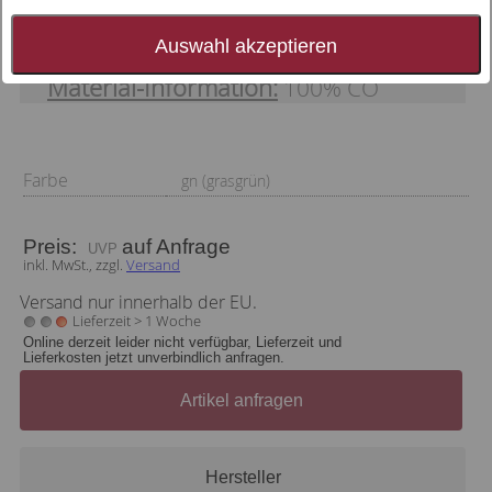
Druckdessin, schmal gesäumt (sommerlich)
Auswahl akzeptieren
Material-Information:
100% CO
Farbe
gn (grasgrün)
Preis:
auf Anfrage
inkl. MwSt., zzgl.
Versand
Versand nur innerhalb der EU.
Lieferzeit > 1 Woche
Online derzeit leider nicht verfügbar, Lieferzeit und
Lieferkosten jetzt unverbindlich anfragen.
Artikel anfragen
Hersteller